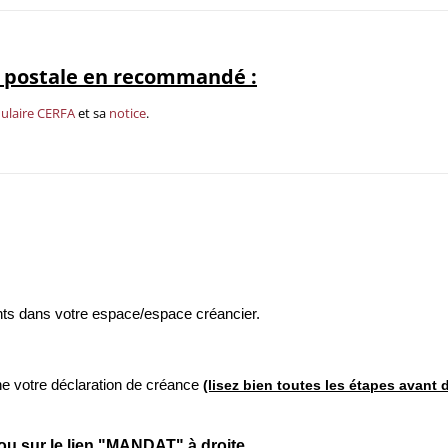
e postale en recommandé :
ulaire CERFA
et sa
notice
.
iants dans votre espace/espace créancier.
gne votre déclaration de créance
(lisez bien toutes les étapes avant 
 ou sur le lien "MANDAT" à droite