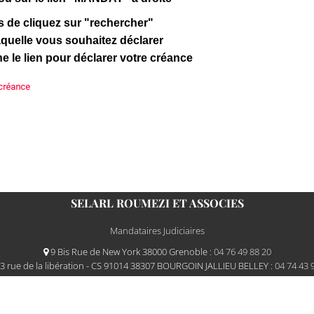
s de cliquez sur "rechercher"
aquelle vous souhaitez déclarer
he le lien pour déclarer votre créance
SELARL ROUMEZI ET ASSOCIES
Mandataires Judiciaires
9 Bis Rue de New York 38000 Grenoble
: 04 76 49 88 20
3 rue de la libération - CS 91014 38307 BOURGOIN JALLIEU BELLEY
: 04 74 43 
026 Gemweb 4.3.0
- ROUMEZI utilise
Gemarcur ©
-
Mentions légales
-
Données pe
Conception/Réalisation
Atlantic Log