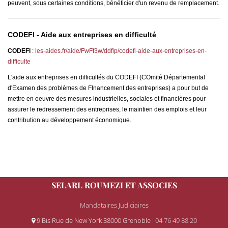
peuvent, sous certaines conditions,
bénéficier
d'un revenu de remplacement.
CODEFI - Aide aux entreprises en difficulté
CODEFI
:
les-aides.fr/aide/FwFf3w/ddfip/codefi-aide-aux-entreprises-en-
difficulte
L'aide aux entreprises en difficultés du CODEFI (COmité Départemental
d'Examen des problèmes de FInancement des entreprises) a pour but de
mettre en oeuvre des mesures industrielles, sociales et financières pour
assurer le redressement des entreprises, le maintien des emplois et leur
contribution au développement économique.
SELARL ROUMEZI ET ASSOCIES
Mandataires Judiciaires
9 Bis Rue de New York 38000 Grenoble
: 04 76 49 88 20