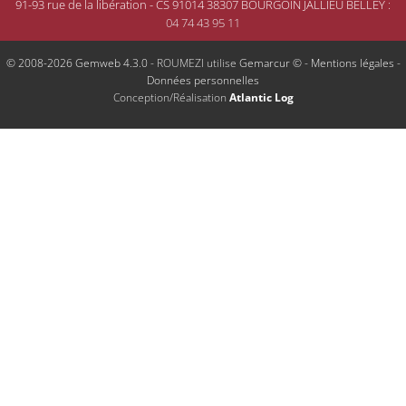
91-93 rue de la libération - CS 91014 38307 BOURGOIN JALLIEU BELLEY
:
04 74 43 95 11
© 2008-2026 Gemweb 4.3.0
- ROUMEZI utilise
Gemarcur ©
-
Mentions légales
-
Données personnelles
Conception/Réalisation
Atlantic Log