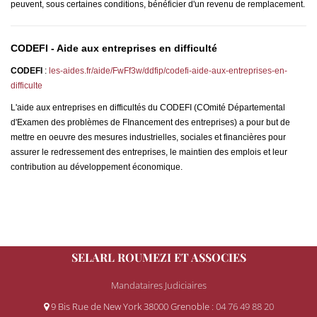
peuvent, sous certaines conditions,
bénéficier
d'un revenu de remplacement.
CODEFI - Aide aux entreprises en difficulté
CODEFI
:
les-aides.fr/aide/FwFf3w/ddfip/codefi-aide-aux-entreprises-en-
difficulte
L'aide aux entreprises en difficultés du CODEFI (COmité Départemental
d'Examen des problèmes de FInancement des entreprises) a pour but de
mettre en oeuvre des mesures industrielles, sociales et financières pour
assurer le redressement des entreprises, le maintien des emplois et leur
contribution au développement économique.
SELARL ROUMEZI ET ASSOCIES
Mandataires Judiciaires
9 Bis Rue de New York 38000 Grenoble
: 04 76 49 88 20