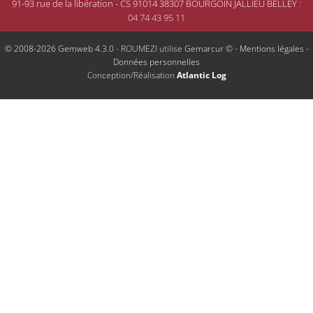
91-93 rue de la libération - CS 91014 38307 BOURGOIN JALLIEU BELLEY
:
04 74 43 95 11
© 2008-2026 Gemweb 4.3.0
- ROUMEZI utilise
Gemarcur ©
-
Mentions légales
-
Données personnelles
Conception/Réalisation
Atlantic Log