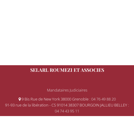
SELARL ROUMEZI ET ASSOCIES
Mandataires Judiciaires
9 Bis Rue de New York 38000 Grenoble
: 04 76 49 88 20
91-93 rue de la libération - CS 91014 38307 BOURGOIN JALLIEU BELLEY
:
04 74 43 95 11
© 2008-2026 Gemweb 4.3.0
- ROUMEZI utilise
Gemarcur ©
-
Mentions légales
-
Données personnelles