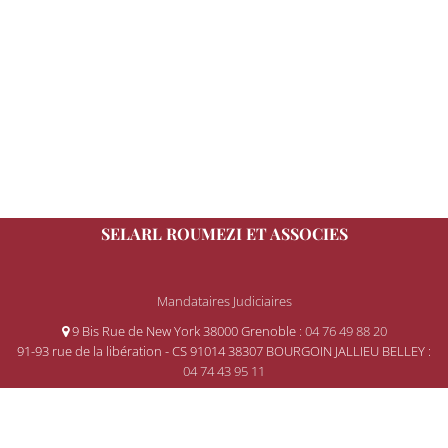
SELARL ROUMEZI ET ASSOCIES
Mandataires Judiciaires
9 Bis Rue de New York 38000 Grenoble
: 04 76 49 88 20
91-93 rue de la libération - CS 91014 38307 BOURGOIN JALLIEU BELLEY
:
04 74 43 95 11
© 2008-2026 Gemweb 4.3.0
- ROUMEZI utilise
Gemarcur ©
-
Mentions légales
-
Données personnelles