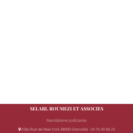
SELARL ROUMEZI ET ASSOCIES
Mandataires Judiciaires
9 Bis Rue de New York 38000 Grenoble
: 04 76 49 88 20