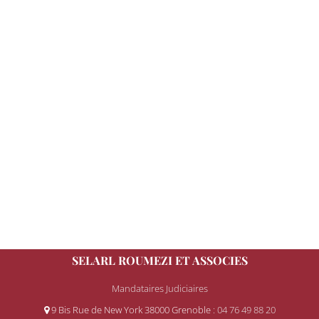
SELARL ROUMEZI ET ASSOCIES
Mandataires Judiciaires
9 Bis Rue de New York 38000 Grenoble
: 04 76 49 88 20