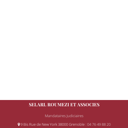
SELARL ROUMEZI ET ASSOCIES
Mandataires Judiciaires
9 Bis Rue de New York 38000 Grenoble
: 04 76 49 88 20