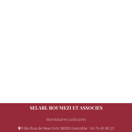
SELARL ROUMEZI ET ASSOCIES
Mandataires Judiciaires
9 Bis Rue de New York 38000 Grenoble
: 04 76 49 88 20